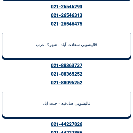
021-26546293
021-26546313
021-26546475
قالیشویی سعادت آباد - شهرک غرب
021-88363737
021-88365252
021-88095252
قالیشویی صادقیه - جنت اباد
021-44227826