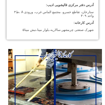
آدرس دفتر مرکزی قالیشویی ادیب:
ستارخان، تقاطع خسرو، مجتمع الماس غرب، ورودی A ،ط۳
واحد ۳۰۹
آدرس کارخانه:
شهرک صنعتی چرمشهر،سالاریه،بلوار مینا،نبش مینا۵