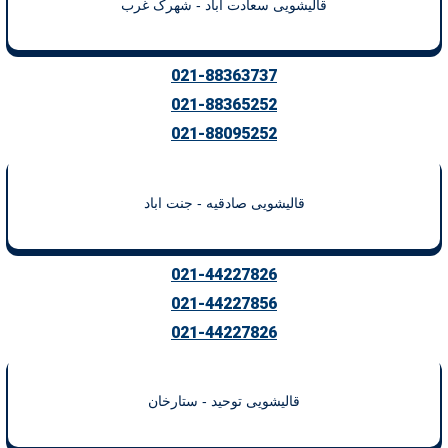
قالیشویی سعادت آباد - شهرک غرب
021-88363737
021-88365252
021-88095252
قالیشویی صادقیه - جنت اباد
021-44227826
021-44227856
021-44227826
قالیشویی توحید - ستارخان